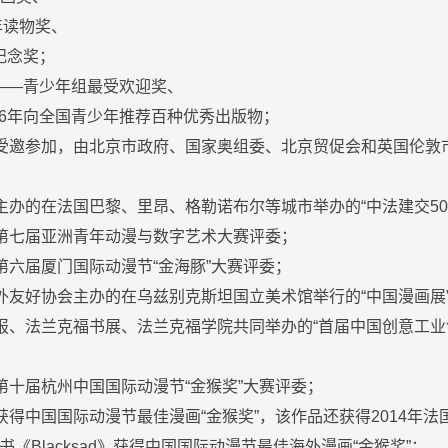
年读物奖、
纪念奖；
节——青少年组最受欢迎奖、
16年向全国青少年推荐百种优秀出版物；
业受邀参加，由北京市政府、国家奥组委、北京贸促会和英国伦敦
部主办的在法国巴黎、里昂、格勒诺布尔等城市举办的“中法建交5
为第七届亚洲青年动漫与数字艺术大赛评委；
第六届厦门国际动漫节“金海豚”大赛评委；
对外友好协会主办的在乌兹别克斯坦国立美术馆举行的“中国漫画展
商报、法兰克福书展、法兰克福学院共同举办的“首届中国创意工业
为第十届杭州中国国际动漫节“金猴奖”大赛评委；
》获得中国国际动漫节最佳漫画“金猴奖”，该作品还获得2014年
《Blacksad》获得中国国际动漫节最佳海外漫画“金猴奖”；