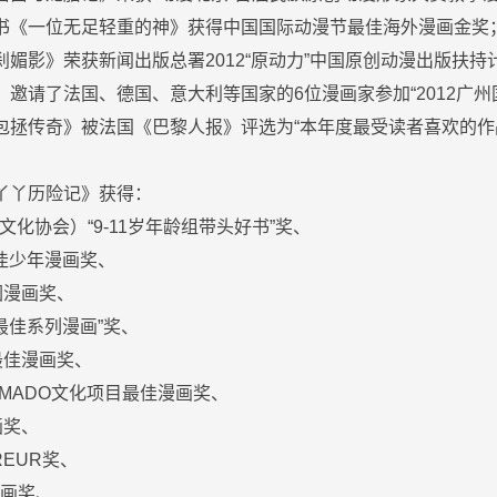
图书《一位无足轻重的神》获得中国国际动漫节最佳海外漫画金奖
刹媚影》荣获新闻出版总署2012“原动力”中国原创动漫出版扶持
，邀请了法国、德国、意大利等国家的6位漫画家参加“2012广
《包拯传奇》被法国《巴黎人报》评选为“本年度最受读者喜欢的作
《丫丫历险记》获得：
文化协会）“9-11岁年龄组带头好书”奖、
最佳少年漫画奖、
围漫画奖、
最佳系列漫画”奖、
最佳漫画奖、
AMADO文化项目最佳漫画奖、
画奖、
REUR奖、
漫画奖、