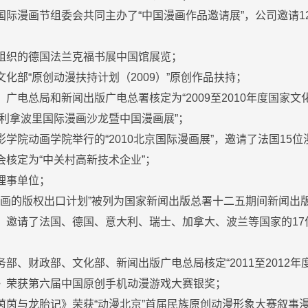
根国际漫画节组委会共同主办了“中国漫画作品邀请展”，公司邀请
署组织的德国法兰克福书展中国馆展览；
文化部“原创动漫扶持计划（2009）”原创作品扶持；
、广电总局和新闻出版广电总署核定为“2009至2010年度国家文
大利拿波里国际漫画沙龙暨中国漫画展”；
影学院动画学院举行的“2010北京国际漫画展”，邀请了法国15
会核定为“中关村高新技术企业”；
理事单位；
原创漫画的版权出口计划”被列为国家新闻出版总署十二五期间新闻
间，邀请了法国、德国、意大利、瑞士、加拿大、波兰等国家的17位
务部、财政部、文化部、新闻出版广电总局核定“2011至2012
处》荣获第六届中国原创手机动漫游戏大赛银奖；
《茵茵与龙胎记》荣获“动漫北京”首届民族原创动漫形象大赛叙事