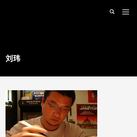
TOGG
刘玮