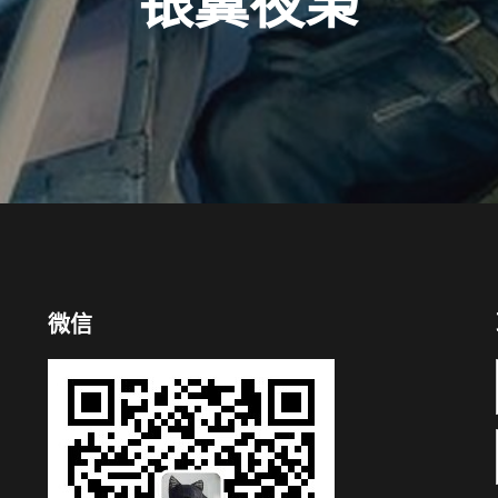
银翼夜枭
微信